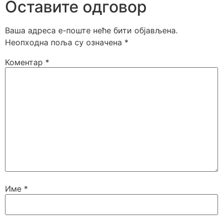
Оставите одговор
Ваша адреса е-поште неће бити објављена.
Неопходна поља су означена
*
Коментар
*
Име
*