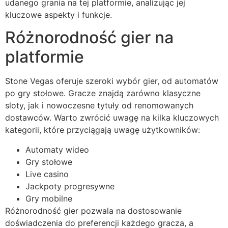
udanego grania na tej platformie, analizując jej
kluczowe aspekty i funkcje.
Różnorodność gier na
platformie
Stone Vegas oferuje szeroki wybór gier, od automatów
po gry stołowe. Gracze znajdą zarówno klasyczne
sloty, jak i nowoczesne tytuły od renomowanych
dostawców. Warto zwrócić uwagę na kilka kluczowych
kategorii, które przyciągają uwagę użytkowników:
Automaty wideo
Gry stołowe
Live casino
Jackpoty progresywne
Gry mobilne
Różnorodność gier pozwala na dostosowanie
doświadczenia do preferencji każdego gracza, a