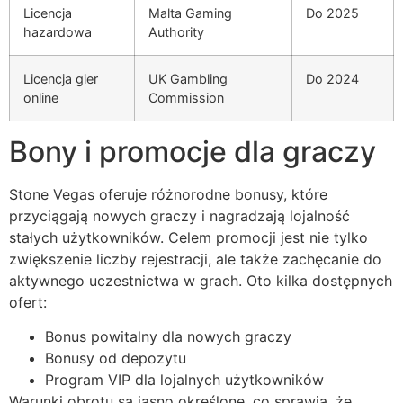
Licencja
Malta Gaming
Do 2025
hazardowa
Authority
Licencja gier
UK Gambling
Do 2024
online
Commission
Bony i promocje dla graczy
Stone Vegas oferuje różnorodne bonusy, które
przyciągają nowych graczy i nagradzają lojalność
stałych użytkowników. Celem promocji jest nie tylko
zwiększenie liczby rejestracji, ale także zachęcanie do
aktywnego uczestnictwa w grach. Oto kilka dostępnych
ofert:
Bonus powitalny dla nowych graczy
Bonusy od depozytu
Program VIP dla lojalnych użytkowników
Warunki obrotu są jasno określone, co sprawia, że