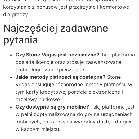
korzystanie z bonusów jest przejrzyste i komfortowe
dla graczy.
Najczęściej zadawane
pytania
Czy Stone Vegas jest bezpieczne?
Tak, platforma
posiada licencje oraz stosuje zaawansowane
technologie zabezpieczające.
Jakie metody płatności są dostępne?
Stone
Vegas obsługuje różnorodne metody płatności, w
tym karty kredytowe, portfele elektroniczne i
przelewy bankowe.
Czy dostępne są gry mobilne?
Tak, platforma jest
w pełni zoptymalizowana do gry na urządzeniach
mobilnych, co zapewnia wygodny dostęp do gier
w każdym miejscu.