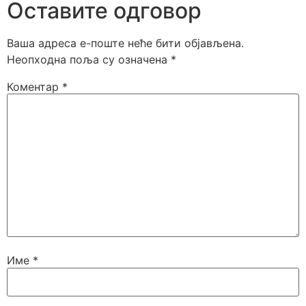
Оставите одговор
Ваша адреса е-поште неће бити објављена.
Неопходна поља су означена
*
Коментар
*
Име
*