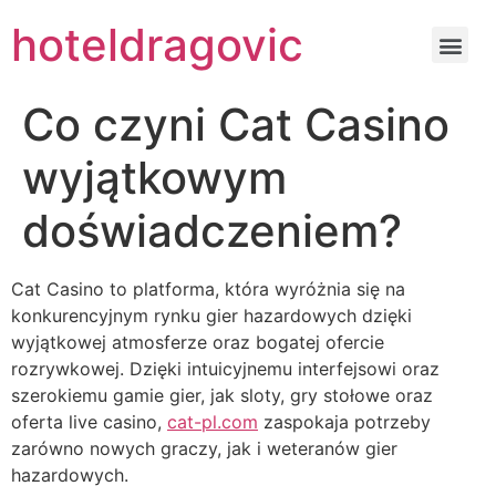
hoteldragovic
Co czyni Cat Casino
wyjątkowym
doświadczeniem?
Cat Casino to platforma, która wyróżnia się na
konkurencyjnym rynku gier hazardowych dzięki
wyjątkowej atmosferze oraz bogatej ofercie
rozrywkowej. Dzięki intuicyjnemu interfejsowi oraz
szerokiemu gamie gier, jak sloty, gry stołowe oraz
oferta live casino,
cat-pl.com
zaspokaja potrzeby
zarówno nowych graczy, jak i weteranów gier
hazardowych.