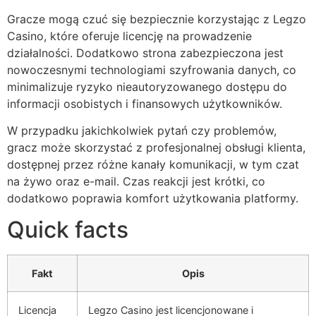
Gracze mogą czuć się bezpiecznie korzystając z Legzo
Casino, które oferuje licencję na prowadzenie
działalności. Dodatkowo strona zabezpieczona jest
nowoczesnymi technologiami szyfrowania danych, co
minimalizuje ryzyko nieautoryzowanego dostępu do
informacji osobistych i finansowych użytkowników.
W przypadku jakichkolwiek pytań czy problemów,
gracz może skorzystać z profesjonalnej obsługi klienta,
dostępnej przez różne kanały komunikacji, w tym czat
na żywo oraz e-mail. Czas reakcji jest krótki, co
dodatkowo poprawia komfort użytkowania platformy.
Quick facts
Fakt
Opis
Licencja
Legzo Casino jest licencjonowane i