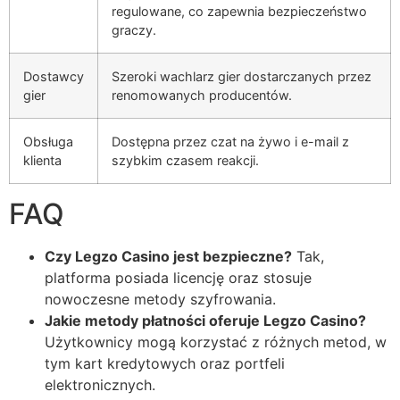
regulowane, co zapewnia bezpieczeństwo
graczy.
Dostawcy
Szeroki wachlarz gier dostarczanych przez
gier
renomowanych producentów.
Obsługa
Dostępna przez czat na żywo i e-mail z
klienta
szybkim czasem reakcji.
FAQ
Czy Legzo Casino jest bezpieczne?
Tak,
platforma posiada licencję oraz stosuje
nowoczesne metody szyfrowania.
Jakie metody płatności oferuje Legzo Casino?
Użytkownicy mogą korzystać z różnych metod, w
tym kart kredytowych oraz portfeli
elektronicznych.