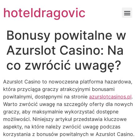
hoteldragovic
Bonusy powitalne w
Azurslot Casino: Na
co zwrócić uwagę?
Azurslot Casino to nowoczesna platforma hazardowa,
która przyciąga graczy atrakcyjnymi bonusami
powitalnymi, dostępnymi na stronie
azurslotcasinos.pl
.
Warto zwrócić uwagę na szczegóły oferty dla nowych
graczy, aby maksymalnie wykorzystać dostępne
możliwości. Niniejszy artykuł przedstawia kluczowe
aspekty, na które należy zwrócić uwagę podczas
korzystania z bonusów powitalnych w Azurslot Casino.