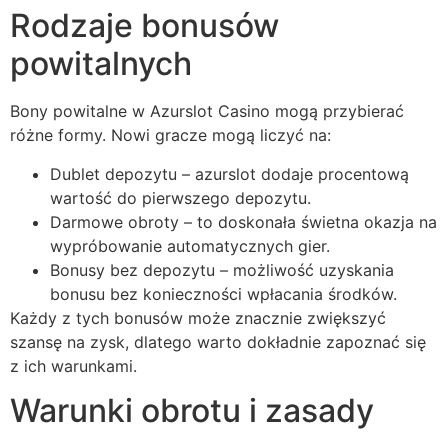
Rodzaje bonusów
powitalnych
Bony powitalne w Azurslot Casino mogą przybierać
różne formy. Nowi gracze mogą liczyć na:
Dublet depozytu – azurslot dodaje procentową
wartość do pierwszego depozytu.
Darmowe obroty – to doskonała świetna okazja na
wypróbowanie automatycznych gier.
Bonusy bez depozytu – możliwość uzyskania
bonusu bez konieczności wpłacania środków.
Każdy z tych bonusów może znacznie zwiększyć
szansę na zysk, dlatego warto dokładnie zapoznać się
z ich warunkami.
Warunki obrotu i zasady