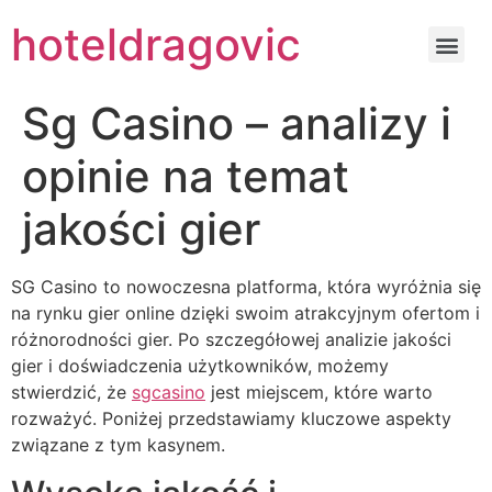
hoteldragovic
Sg Casino – analizy i
opinie na temat
jakości gier
SG Casino to nowoczesna platforma, która wyróżnia się
na rynku gier online dzięki swoim atrakcyjnym ofertom i
różnorodności gier. Po szczegółowej analizie jakości
gier i doświadczenia użytkowników, możemy
stwierdzić, że
sgcasino
jest miejscem, które warto
rozważyć. Poniżej przedstawiamy kluczowe aspekty
związane z tym kasynem.