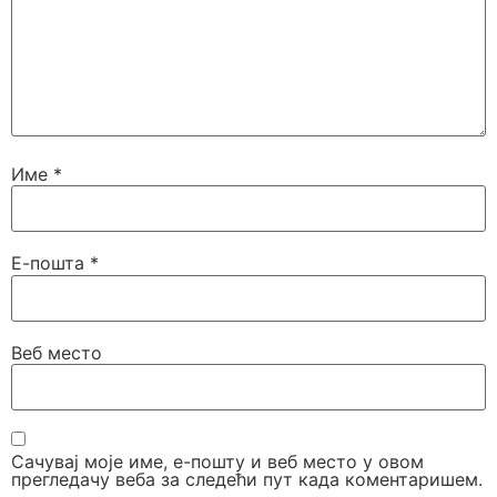
Име
*
Е-пошта
*
Веб место
Сачувај моје име, е-пошту и веб место у овом
прегледачу веба за следећи пут када коментаришем.