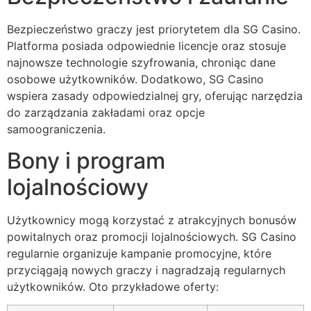
Bezpieczeństwo graczy jest priorytetem dla SG Casino.
Platforma posiada odpowiednie licencje oraz stosuje
najnowsze technologie szyfrowania, chroniąc dane
osobowe użytkowników. Dodatkowo, SG Casino
wspiera zasady odpowiedzialnej gry, oferując narzędzia
do zarządzania zakładami oraz opcje
samoograniczenia.
Bony i program
lojalnościowy
Użytkownicy mogą korzystać z atrakcyjnych bonusów
powitalnych oraz promocji lojalnościowych. SG Casino
regularnie organizuje kampanie promocyjne, które
przyciągają nowych graczy i nagradzają regularnych
użytkowników. Oto przykładowe oferty: