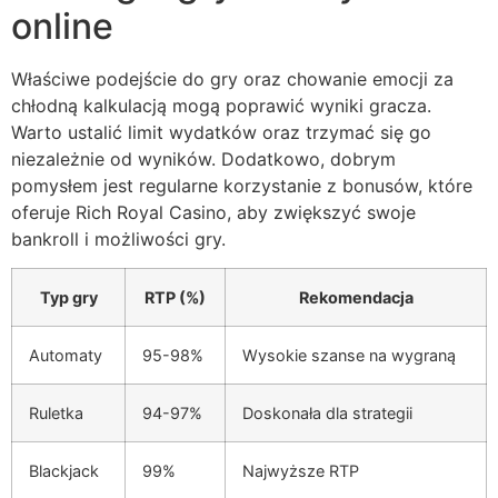
online
Właściwe podejście do gry oraz chowanie emocji za
chłodną kalkulacją mogą poprawić wyniki gracza.
Warto ustalić limit wydatków oraz trzymać się go
niezależnie od wyników. Dodatkowo, dobrym
pomysłem jest regularne korzystanie z bonusów, które
oferuje Rich Royal Casino, aby zwiększyć swoje
bankroll i możliwości gry.
Typ gry
RTP (%)
Rekomendacja
Automaty
95-98%
Wysokie szanse na wygraną
Ruletka
94-97%
Doskonała dla strategii
Blackjack
99%
Najwyższe RTP