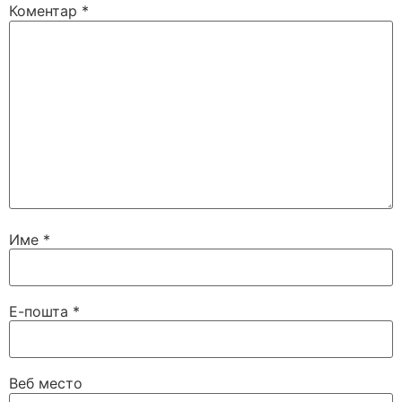
Коментар
*
Име
*
Е-пошта
*
Веб место