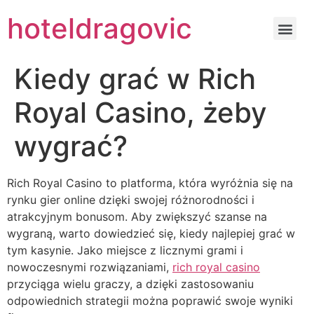
hoteldragovic
Kiedy grać w Rich
Royal Casino, żeby
wygrać?
Rich Royal Casino to platforma, która wyróżnia się na
rynku gier online dzięki swojej różnorodności i
atrakcyjnym bonusom. Aby zwiększyć szanse na
wygraną, warto dowiedzieć się, kiedy najlepiej grać w
tym kasynie. Jako miejsce z licznymi grami i
nowoczesnymi rozwiązaniami,
rich royal casino
przyciąga wielu graczy, a dzięki zastosowaniu
odpowiednich strategii można poprawić swoje wyniki